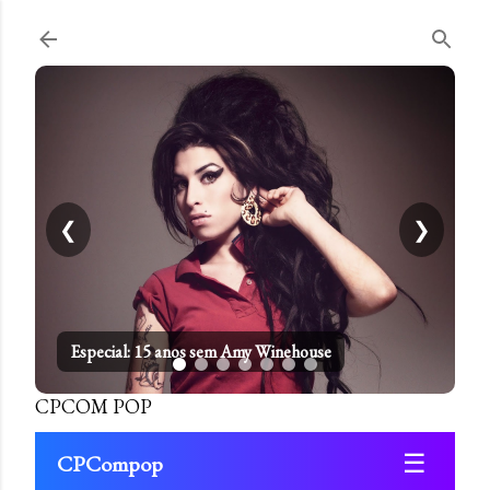
Pular para o conteúdo principal
❮
❯
Especial: 15 anos sem Amy Winehouse
CPCOM POP
☰
CPCompop