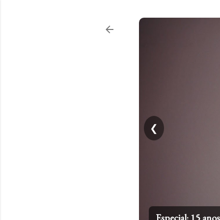
❮
Especial: 15 an