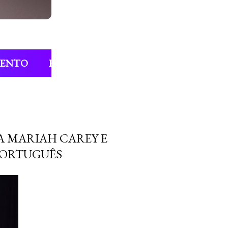
MENTO
ENTREVISTAS
COLUNAS
FIL
DA MARIAH CAREY E
PORTUGUÊS