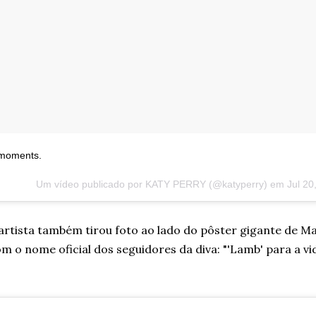
moments.
Um vídeo publicado por KATY PERRY (@katyperry) em
Jul 20
artista também tirou foto ao lado do pôster gigante de M
m o nome oficial dos seguidores da diva: "'Lamb' para a vi