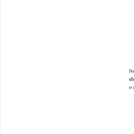
No
sh
o 