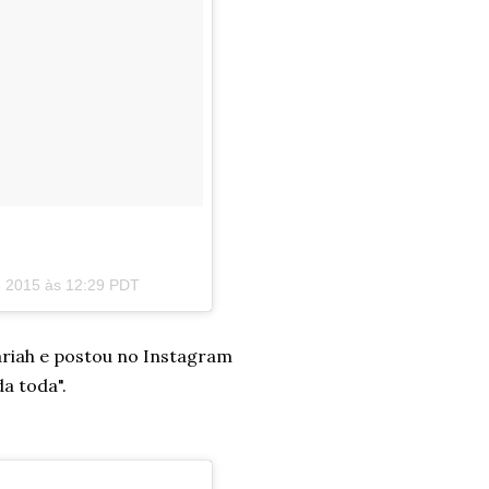
, 2015 às 12:29 PDT
ariah e postou no Instagram
da toda".