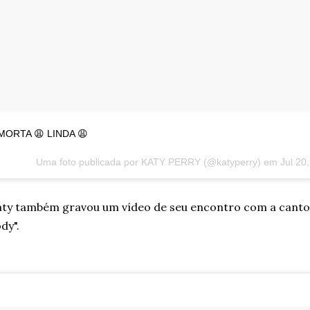
MORTA 😩 LINDA 😩
Uma foto publicada por KATY PERRY (@katyperry) em
Jul 20
ty também gravou um vídeo de seu encontro com a canto
dy".