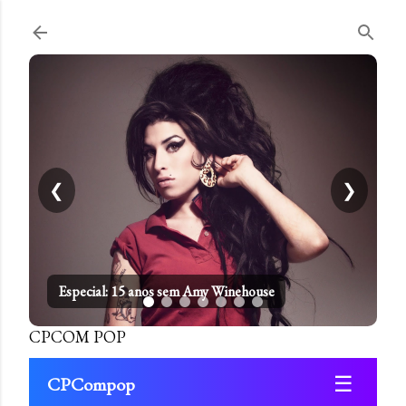
Pular para o conteúdo principal
❮
❯
Especial: 15 anos sem Amy Winehouse
CPCOM POP
☰
CPCompop