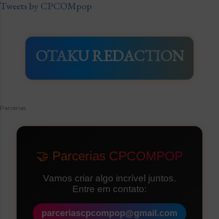
Tweets by CPCOMpop
OTAKU REDACTION
Parcerias
🤝 Parcerias CPCOMPOP
Vamos criar algo incrível juntos.
Entre em contato:
parceriascpcompop@gmail.com