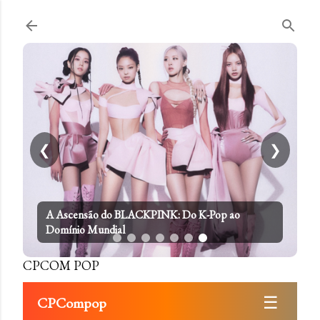
Pular para o conteúdo principal
❮
❯
A Ascensão do BLACKPINK: Do K-Pop ao
Domínio Mundial
CPCOM POP
☰
CPCompop