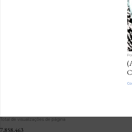
Po
(
C
Co
Total de visualizações de página
7,858,463