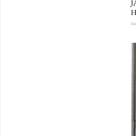
J
H
Co