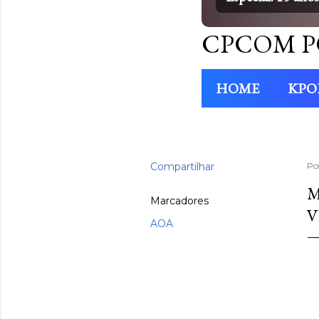
CPCOM P
HOME
KPO
Compartilhar
Po
M
Marcadores
V
AOA