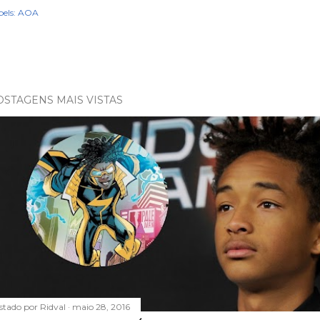
els:
AOA
OSTAGENS MAIS VISTAS
stado por
Ridval
maio 28, 2016