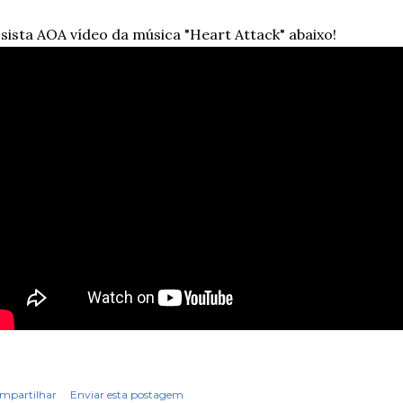
sista AOA vídeo da música "Heart Attack" abaixo!
mpartilhar
Enviar esta postagem