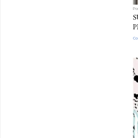
Po
S
P
Co