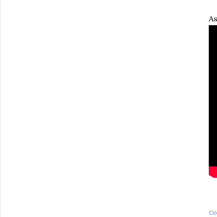
As
Co