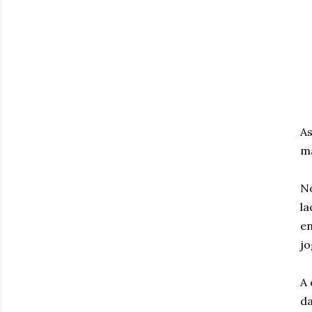
As
ma
No
la
en
jo
A 
da