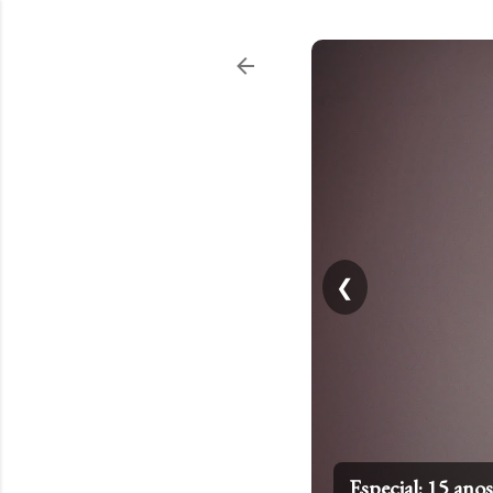
❮
Especial: 15 an