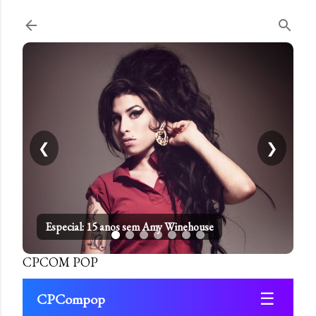
Pular para o conteúdo principal
❮
❯
Especial: 15 anos sem Amy Winehouse
CPCOM POP
☰
CPCompop