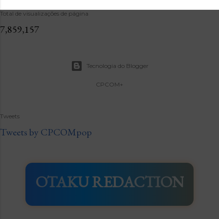
Total de visualizações de página
7,859,157
Tecnologia do Blogger
CPCOM+
Tweets
Tweets by CPCOMpop
OTAKU REDACTION