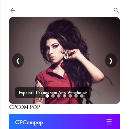
Pular para o conteúdo principal
❮
❯
Especial: 15 anos sem Amy Winehouse
CPCOM POP
☰
CPCompop