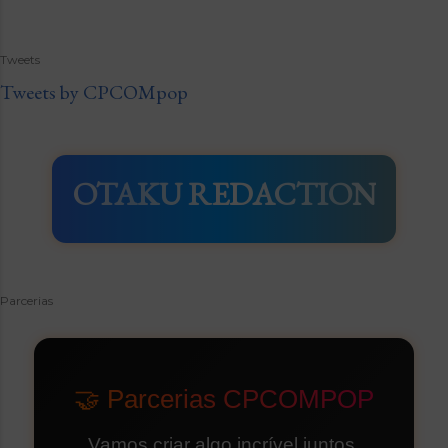
Tweets
Tweets by CPCOMpop
OTAKU REDACTION
Parcerias
🤝 Parcerias CPCOMPOP
Vamos criar algo incrível juntos.