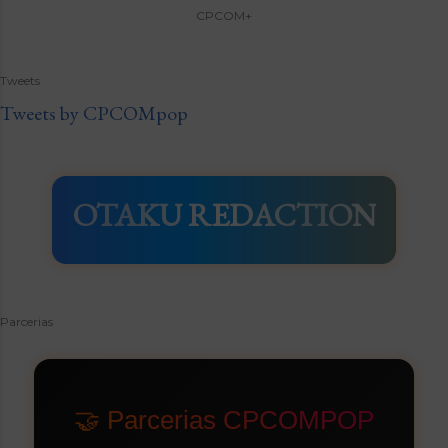
CPCOM+
Tweets
Tweets by CPCOMpop
OTAKU REDACTION
Parcerias
🤝 Parcerias CPCOMPOP