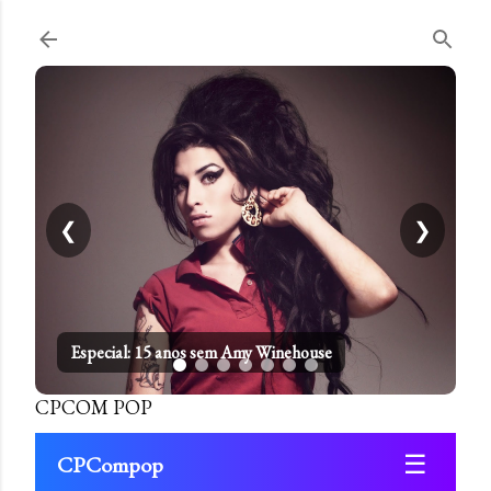
Pular para o conteúdo principal
❮
❯
Especial: 15 anos sem Amy Winehouse
CPCOM POP
☰
CPCompop