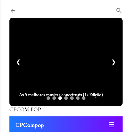
Pular para o conteúdo principal
❮
❯
As 5 melhores músicas conceituais (1º Edição)
CPCOM POP
☰
CPCompop