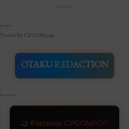
CPCOM+
Tweets
Tweets by CPCOMpop
OTAKU REDACTION
Parcerias
🤝 Parcerias CPCOMPOP