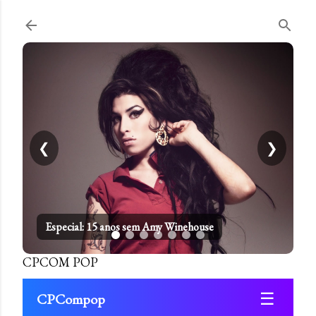
Pular para o conteúdo principal
❮
❯
Especial: 15 anos sem Amy Winehouse
CPCOM POP
☰
CPCompop