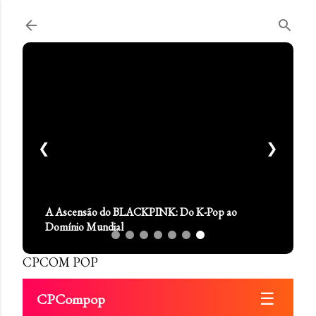
Pular para o conteúdo principal
❮
❯
A Ascensão do BLACKPINK: Do K-Pop ao
Domínio Mundial
CPCOM POP
☰
CPCompop