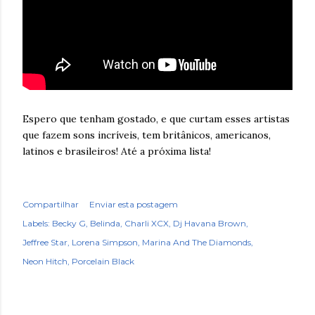
Espero que tenham gostado, e que curtam esses artistas
que fazem sons incríveis, tem britânicos, americanos,
latinos e brasileiros! Até a próxima lista!
Compartilhar
Enviar esta postagem
Labels:
Becky G
Belinda
Charli XCX
Dj Havana Brown
Jeffree Star
Lorena Simpson
Marina And The Diamonds
Neon Hitch
Porcelain Black