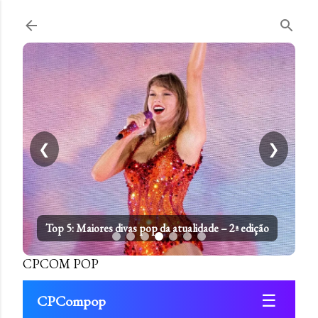
Pular para o conteúdo principal
❮
❯
Top 5: Maiores divas pop da atualidade – 2ª edição
CPCOM POP
☰
CPCompop