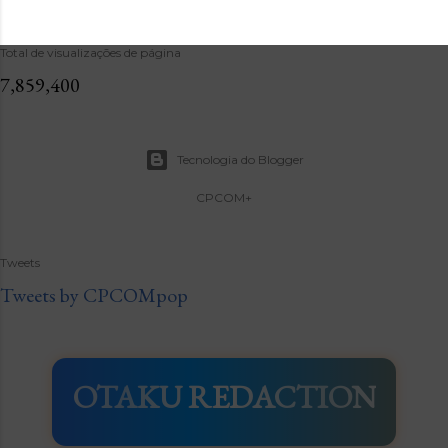
Total de visualizações de página
7,859,400
Tecnologia do Blogger
CPCOM+
Tweets
Tweets by CPCOMpop
OTAKU REDACTION