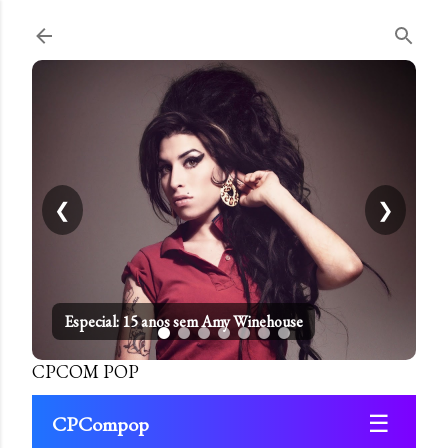
Pular para o conteúdo principal
❮
❯
Especial: 15 anos sem Amy Winehouse
CPCOM POP
☰
CPCompop