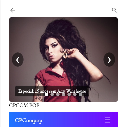
Pular para o conteúdo principal
❮
❯
Especial: 15 anos sem Amy Winehouse
CPCOM POP
☰
CPCompop