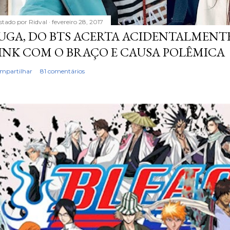
stado por
Ridval
fevereiro 28, 2017
UGA, DO BTS ACERTA ACIDENTALMENTE
INK COM O BRAÇO E CAUSA POLÊMICA
mpartilhar
81 comentários