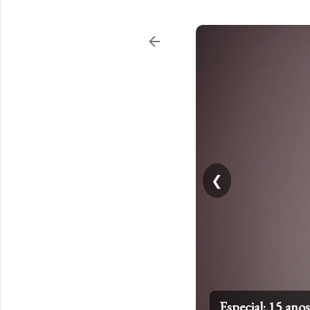
❮
Especial: 15 an