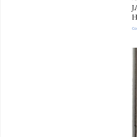
J
H
Co