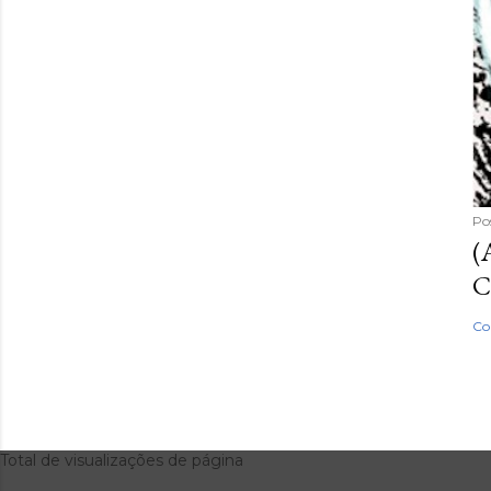
Po
(
C
Co
Total de visualizações de página